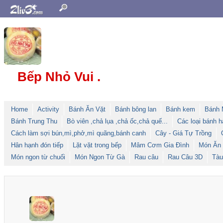
Bếp Nhỏ Vui .
Home
Activity
Bánh Ăn Vặt
Bánh bông lan
Bánh kem
Bánh 
Bánh Trung Thu
Bò viên ,chả lụa ,chả ốc,chả quế...
Các loại bánh h
Cách làm sợi bún,mì,phở,mì quãng,bánh canh
Cây - Giá Tự Trồng
Hân hạnh đón tiếp
Lặt vặt trong bếp
Mâm Cơm Gia Đình
Món Ăn
Món ngon từ chuối
Món Ngon Từ Gà
Rau câu
Rau Câu 3D
Tàu