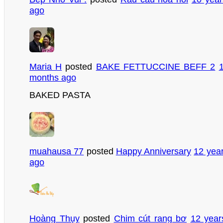
ago
Maria H
posted
BAKE FETTUCCINE BEFF 2
months ago
BAKED PASTA
muahausa 77
posted
Happy Anniversary
12 yea
ago
Hoàng Thụy
posted
Chim cút rang bơ
12 year