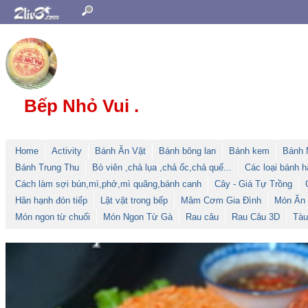
Bếp Nhỏ Vui .
Home
Activity
Bánh Ăn Vặt
Bánh bông lan
Bánh kem
Bánh 
Bánh Trung Thu
Bò viên ,chả lụa ,chả ốc,chả quế...
Các loại bánh h
Cách làm sợi bún,mì,phở,mì quãng,bánh canh
Cây - Giá Tự Trồng
Hân hạnh đón tiếp
Lặt vặt trong bếp
Mâm Cơm Gia Đình
Món Ăn
Món ngon từ chuối
Món Ngon Từ Gà
Rau câu
Rau Câu 3D
Tàu