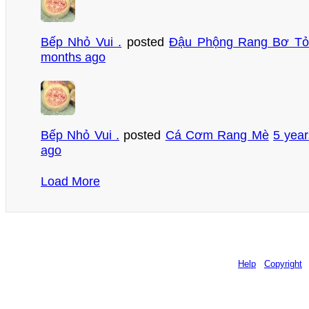
Bếp Nhỏ Vui .
posted
Đậu Phộng Rang Bơ Tỏ
months ago
Bếp Nhỏ Vui .
posted
Cá Cơm Rang Mè
5 year
ago
Load More
Help
Copyright