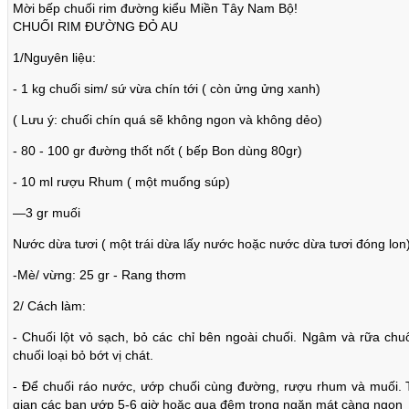
Mời bếp chuối rim đường kiểu Miền Tây Nam Bộ!
CHUỐI RIM ĐƯỜNG ĐỎ AU
1/Nguyên liệu:
- 1 kg chuối sim/ sứ vừa chín tới ( còn ửng ửng xanh)
( Lưu ý: chuối chín quá sẽ không ngon và không dẻo)
- 80 - 100 gr đường thốt nốt ( bếp Bon dùng 80gr)
- 10 ml rượu Rhum ( một muống súp)
—3 gr muối
Nước dừa tươi ( một trái dừa lấy nước hoặc nước dừa tươi đóng lon
-Mè/ vừng: 25 gr - Rang thơm
2/ Cách làm:
- Chuối lột vỏ sạch, bỏ các chỉ bên ngoài chuối. Ngâm và rữa chu
chuối loại bỏ bớt vị chát.
- Để chuối ráo nước, ướp chuối cùng đường, rượu rhum và muối. Th
gian các bạn ướp 5-6 giờ hoặc qua đêm trong ngăn mát càng ngon