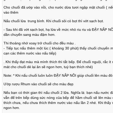
Cho chuối đã ướp vào nồi, cho nước dừa tươi ngập mặt chuối ( n
vào thêm
Nấu chuối lửa trung bình. Khi chuối sôi có bọt thì vớt sạch bọt.
- Sau khi đã vớt sạch bọt, hạ lửa về mức nhỏ riu riu và ĐẬY NẮP NỒ
dần chuyển sang màu đậm hơn.
Thi thoảng nhớ xoay trở chuối cho đều màu .
- Tiếp tục nấu thêm một lúc ( khoảng 30 phút) thấy chuối chuyển 
cạn các thêm nước vào nấu tiếp)
. Khi thấy đạt màu mà mình thích thì tắt bếp. Để chuối nguội, rắc í
mát cho chuối dẻ lại ăn sẽ ngon hơn, tuỳ bạn thích nhé)
Note: * Khi nấu chuối luôn luôn ĐẬY NẮP NỒI giúp chuối lên màu đ
Ướp rượu Rhum vào chuối sẽ cho màu đẹp
Nếu bạn có thời gian thì nấu chuối 2 lữa. Nghĩa là: bạn nấu nước đã
vẫn để trên bếp dùng sức nóng của bếp để hầm chuối sẽ lên màu
thích chưa, nếu chưa thích thêm nước vào nấu lần 2 nhé. Khi thấy
ngon hơn.