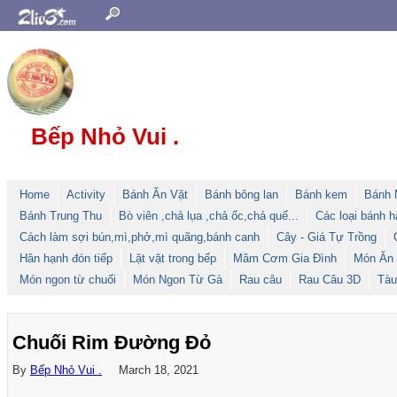
Bếp Nhỏ Vui .
Home
Activity
Bánh Ăn Vặt
Bánh bông lan
Bánh kem
Bánh 
Bánh Trung Thu
Bò viên ,chả lụa ,chả ốc,chả quế...
Các loại bánh h
Cách làm sợi bún,mì,phở,mì quãng,bánh canh
Cây - Giá Tự Trồng
Hân hạnh đón tiếp
Lặt vặt trong bếp
Mâm Cơm Gia Đình
Món Ăn
Món ngon từ chuối
Món Ngon Từ Gà
Rau câu
Rau Câu 3D
Tàu
Chuối Rim Đường Đỏ
By
Bếp Nhỏ Vui .
March 18, 2021