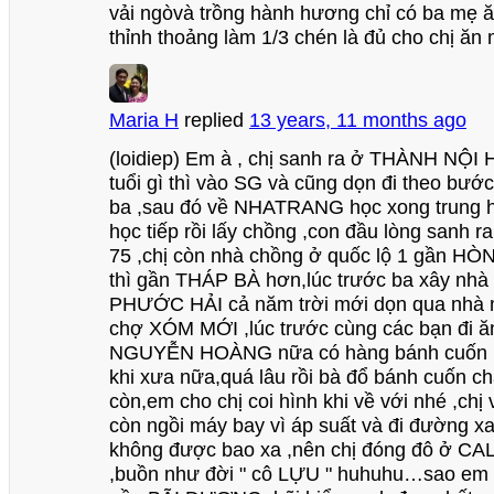
vải ngòvà trồng hành hương chỉ có ba mẹ ă
thỉnh thoảng làm 1/3 chén là đủ cho chị ăn 
Maria H
replied
13 years, 11 months ago
(loidiep) Em à , chị sanh ra ở THÀNH NỘI 
tuổi gì thì vào SG và cũng dọn đi theo bướ
ba ,sau đó về NHATRANG học xong trung h
học tiếp rồi lấy chồng ,con đầu lòng sanh 
75 ,chị còn nhà chồng ở quốc lộ 1 gần H
thì gần THÁP BÀ hơn,lúc trước ba xây nhà 
PHƯỚC HẢI cả năm trời mới dọn qua nhà m
chợ XÓM MỚI ,lúc trước cùng các bạn đi ă
NGUYỄN HOÀNG nữa có hàng bánh cuốn 
khi xưa nữa,quá lâu rồi bà đổ bánh cuốn c
còn,em cho chị coi hình khi về với nhé ,chị
còn ngồi máy bay vì áp suất và đi đường x
không được bao xa ,nên chị đóng đô ở CALI
,buồn như đời " cô LỰU " huhuhu…sao em