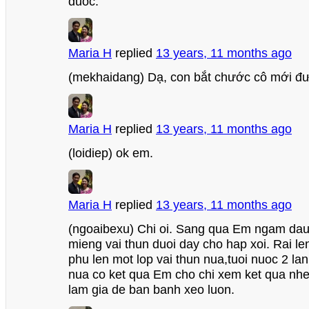
duoc.
Maria H
replied
13 years, 11 months ago
(mekhaidang) Dạ, con bắt chước cô mới đư
Maria H
replied
13 years, 11 months ago
(loidiep) ok em.
Maria H
replied
13 years, 11 months ago
(ngoaibexu) Chi oi. Sang qua Em ngam dau, 
mieng vai thun duoi day cho hap xoi. Rai l
phu len mot lop vai thun nua,tuoi nuoc 2 lan
nua co ket qua Em cho chi xem ket qua nh
lam gia de ban banh xeo luon.