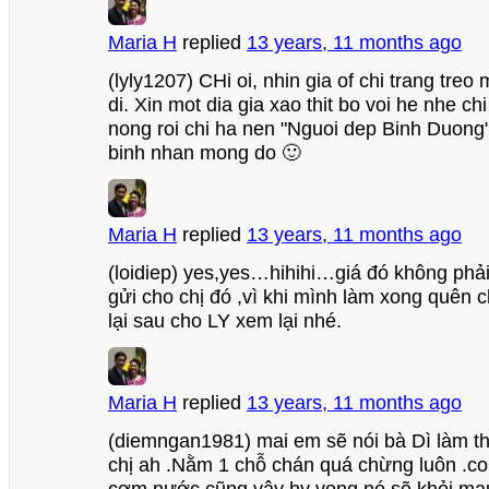
Maria H
replied
13 years, 11 months ago
(lyly1207) CHi oi, nhin gia of chi trang tr
di. Xin mot dia gia xao thit bo voi he nhe ch
nong roi chi ha nen "Nguoi dep Binh Duong"
binh nhan mong do 🙂
Maria H
replied
13 years, 11 months ago
(loidiep) yes,yes…hihihi…giá đó không phải
gửi cho chị đó ,vì khi mình làm xong quên 
lại sau cho LY xem lại nhé.
Maria H
replied
13 years, 11 months ago
(diemngan1981) mai em sẽ nói bà Dì làm t
chị ah .Nằm 1 chỗ chán quá chừng luôn .con