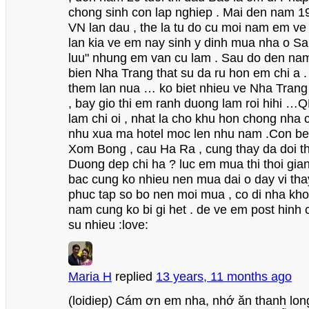
chong sinh con lap nghiep . Mai den nam 19
VN lan dau , the la tu do cu moi nam em v
lan kia ve em nay sinh y dinh mua nha o Sai
luu" nhung em van cu lam . Sau do den nam
bien Nha Trang that su da ru hon em chi a . 
them lan nua … ko biet nhieu ve Nha Tran
, bay gio thi em ranh duong lam roi hihi …Q
lam chi oi , nhat la cho khu hon chong nha 
nhu xua ma hotel moc len nhu nam .Con b
Xom Bong , cau Ha Ra , cung thay da doi th
Duong dep chi ha ? luc em mua thi thoi gian 
bac cung ko nhieu nen mua dai o day vi th
phuc tap so bo nen moi mua , co di nha kho
nam cung ko bi gi het . de ve em post hinh
su nhieu :love:
Maria H
replied
13 years, 11 months ago
(loidiep) Cám ơn em nha, nhớ ăn thanh lo