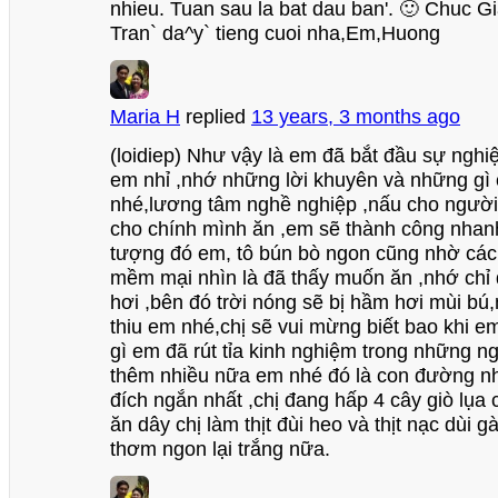
nhieu. Tuan sau la bat dau ban'. 🙂 Chuc Gi
Tran` da^y` tieng cuoi nha,Em,Huong
Maria H
replied
13 years, 3 months ago
(loidiep) Như vậy là em đã bắt đầu sự nghi
em nhỉ ,nhớ những lời khuyên và những gì
nhé,lương tâm nghề nghiệp ,nấu cho ngườ
cho chính mình ăn ,em sẽ thành công nhan
tượng đó em, tô bún bò ngon cũng nhờ các
mềm mại nhìn là đã thấy muốn ăn ,nhớ chỉ
hơi ,bên đó trời nóng sẽ bị hầm hơi mùi bú
thiu em nhé,chị sẽ vui mừng biết bao khi 
gì em đã rút tỉa kinh nghiệm trong những n
thêm nhiều nữa em nhé đó là con đường nh
đích ngắn nhất ,chị đang hấp 4 cây giò lụa
ăn dây chị làm thịt đùi heo và thịt nạc dùi g
thơm ngon lại trắng nữa.