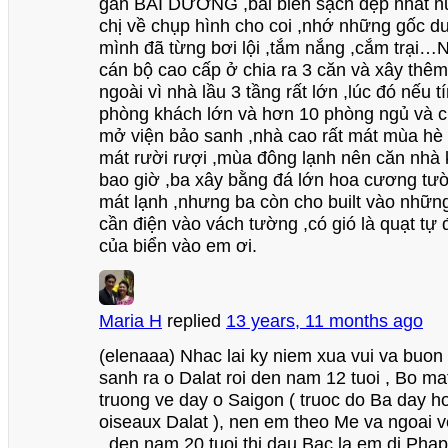
gần BÃI DƯƠNG ,bãi biển sạch đẹp nhất n
chị về chụp hình cho coi ,nhớ những gốc 
mình đã từng bơi lội ,tắm nắng ,cắm trại…N
cán bộ cao cấp ở chia ra 3 căn và xây thêm
ngoài vì nhà lầu 3 tầng rất lớn ,lúc đó nếu t
phòng khách lớn và hơn 10 phòng ngủ và ch
mở viện bảo sanh ,nhà cao rất mát mùa hè g
mát rười rượi ,mùa đông lạnh nên căn nhà
bao giờ ,ba xây bằng đá lớn hoa cương tư
mát lạnh ,nhưng ba còn cho built vào nhữn
cần điện vào vách tường ,có gió là quạt t
của biển vào em ơi.
Maria H
replied
13 years, 11 months ago
(elenaaa) Nhac lai ky niem xua vui va buon 
sanh ra o Dalat roi den nam 12 tuoi , Bo ma
truong ve day o Saigon ( truoc do Ba day 
oiseaux Dalat ), nen em theo Me va ngoai v
, den nam 20 tuoi thi dau Bac la em di Phap