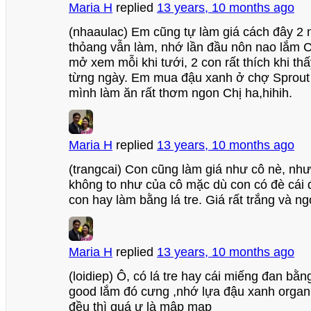
Maria H
replied
13 years, 10 months ago
(nhaaulac) Em cũng tự làm giá cách đây 2 n
thỏang vẫn làm, nhớ lần đầu nôn nao lắm C
mở xem mỗi khi tưới, 2 con rất thích khi th
từng ngày. Em mua đậu xanh ở chợ Sprout 
mình làm ăn rất thơm ngon Chị ha,hihih.
Maria H
replied
13 years, 10 months ago
(trangcai) Con cũng làm giá như cô nè, nh
không to như của cô mặc dù con có đè cái đĩ
con hay làm bằng lá tre. Giá rất trắng và n
Maria H
replied
13 years, 10 months ago
(loidiep) Ô, có lá tre hay cái miếng đan bằng
good lắm đó cưng ,nhớ lựa đậu xanh organi
đều thì quá ư là mập mạp