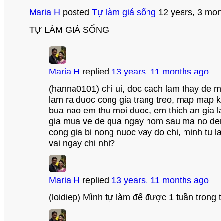
Maria H
posted
Tự làm giá sống
12 years, 3 mo
TỰ LÀM GIÁ SỐNG
Maria H
replied
13 years, 11 months ago
(hanna0101) chi ui, doc cach lam thay de m
lam ra duoc cong gia trang treo, map map k
bua nao em thu moi duoc, em thich an gia 
gia mua ve de qua ngay hom sau ma no den
cong gia bi nong nuoc vay do chi, minh tu 
vai ngay chi nhi?
Maria H
replied
13 years, 11 months ago
(loidiep) Mình tự làm để được 1 tuần trong t