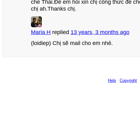
chè Thái.Để em hỏi xin chị công thức để c
chị ah.Thanks chị.
Maria H
replied
13 years, 3 months ago
(loidiep) Chị sẽ mail cho em nhé.
Help
Copyright