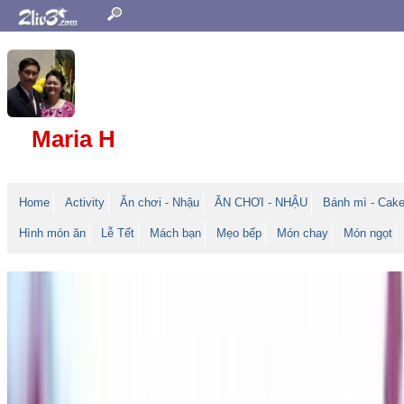
Maria H
Home
Activity
Ăn chơi - Nhậu
ĂN CHƠI - NHẬU
Bánh mì - Cak
Hình món ăn
Lễ Tết
Mách bạn
Mẹo bếp
Món chay
Món ngọt