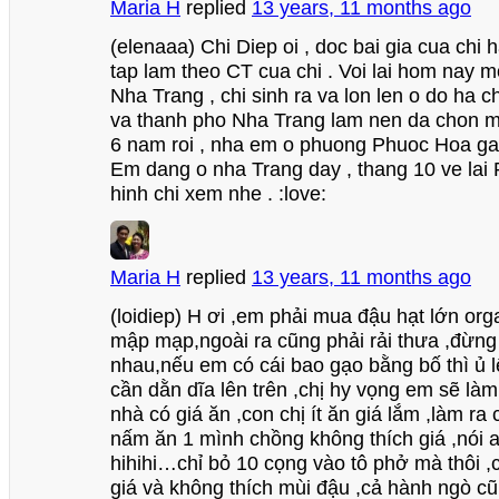
Maria H
replied
13 years, 11 months ago
(elenaaa) Chi Diep oi , doc bai gia cua chi
tap lam theo CT cua chi . Voi lai hom nay mo
Nha Trang , chi sinh ra va lon len o do ha c
va thanh pho Nha Trang lam nen da chon 
6 nam roi , nha em o phuong Phuoc Hoa ga
Em dang o nha Trang day , thang 10 ve lai
hinh chi xem nhe . :love:
Maria H
replied
13 years, 11 months ago
(loidiep) H ơi ,em phải mua đậu hạt lớn org
mập mạp,ngoài ra cũng phải rải thưa ,đừng
nhau,nếu em có cái bao gạo bằng bố thì ủ l
cần dằn dĩa lên trên ,chị hy vọng em sẽ là
nhà có giá ăn ,con chị ít ăn giá lắm ,làm ra
nấm ăn 1 mình chồng không thích giá ,nói 
hihihi…chỉ bỏ 10 cọng vào tô phở mà thôi ,
giá và không thích mùi đậu ,cả hành ngò cũ