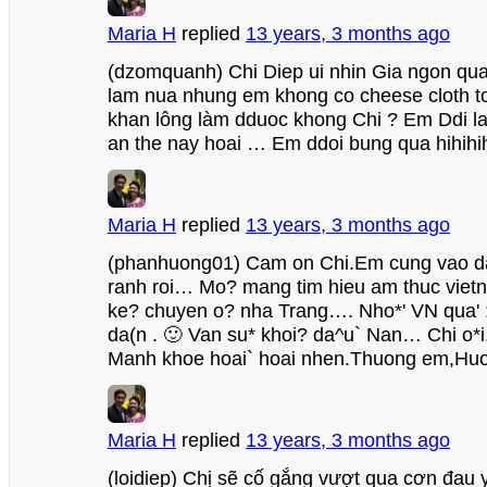
Maria H
replied
13 years, 3 months ago
(dzomquanh) Chi Diep ui nhin Gia ngon qu
lam nua nhung em khong co cheese cloth to
khan lông làm dduoc khong Chi ? Em Ddi l
an the nay hoai … Em ddoi bung qua hihihi
Maria H
replied
13 years, 3 months ago
(phanhuong01) Cam on Chi.Em cung vao da
ranh roi… Mo? mang tim hieu am thuc viet
ke? chuyen o? nha Trang…. Nho*' VN qua' 
da(n . 🙂 Van su* khoi? da^u` Nan… Chi o*i
Manh khoe hoai` hoai nhen.Thuong em,Huo
Maria H
replied
13 years, 3 months ago
(loidiep) Chị sẽ cố gắng vượt qua cơn đau 