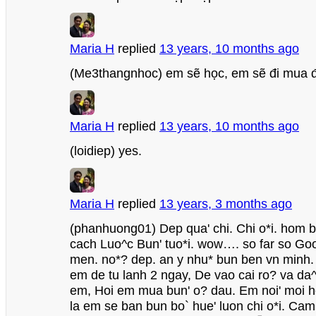
Maria H
replied
13 years, 10 months ago
(Me3thangnhoc) em sẽ học, em sẽ đi mua đ
Maria H
replied
13 years, 10 months ago
(loidiep) yes.
Maria H
replied
13 years, 3 months ago
(phanhuong01) Dep qua' chi. Chi o*i. hom
cach Luo^c Bun' tuo*i. wow…. so far so Go
men. no*? dep. an y nhu* bun ben vn minh.
em de tu lanh 2 ngay, De vao cai ro? va da^
em, Hoi em mua bun' o? dau. Em noi' moi ho
la em se ban bun bo` hue' luon chi o*i. Cam 