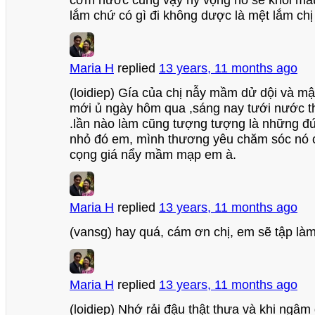
cơm nước cũng vậy hy vọng nó sẽ khỏi ma
lắm chứ có gì đi không dược là mệt lắm chị
Maria H
replied
13 years, 11 months ago
(loidiep) Gía của chị nẫy mầm dử dội và mậ
mới ủ ngày hôm qua ,sáng nay tưới nước t
.lần nào làm cũng tượng tượng là những đ
nhỏ đó em, mình thương yêu chăm sóc nó 
cọng giá nẩy mầm mạp em à.
Maria H
replied
13 years, 11 months ago
(vansg) hay quá, cám ơn chị, em sẽ tập làm
Maria H
replied
13 years, 11 months ago
(loidiep) Nhớ rải đậu thật thưa và khi ng