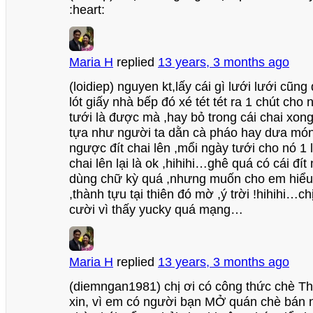
:heart:
Maria H
replied
13 years, 3 months ago
(loidiep) nguyen kt,lấy cái gì lưới lưới cũ
lót giấy nhà bếp đó xé tét tét ra 1 chút cho
tưới là được mà ,hay bỏ trong cái chai xon
tựa như người ta dằn cà pháo hay dưa món
ngược đít chai lên ,mổi ngày tưới cho nó 1 l
chai lên lại là ok ,hihihi…ghê quá có cái đít
dùng chữ kỳ quá ,nhưng muốn cho em hiểu
,thành tựu tại thiên đó mờ ,ý trời !hihihi…
cười vì thấy yucky quá mạng…
Maria H
replied
13 years, 3 months ago
(diemngan1981) chị ơi có công thức chè T
xin, vì em có người bạn MỞ quán chè bán