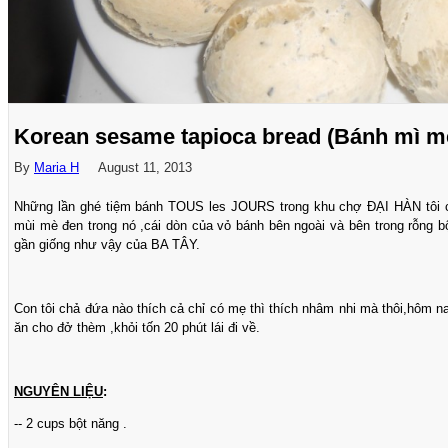
Korean sesame tapioca bread (Bánh mì m
By
Maria H
August 11, 2013
Những lần ghé tiệm bánh TOUS les JOURS trong khu chợ ĐẠI HÀN tôi cũ
mùi mè đen trong nó ,cái dòn của vỏ bánh bên ngoài và bên trong rỗng b
gần giống như vậy của BA TÂY.
Con tôi chả đứa nào thích cả chỉ có mẹ thì thích nhâm nhi mà thôi,hôm 
ăn cho đở thèm ,khỏi tốn 20 phút lái đi về.
NGUYÊN LIỆU
:
-- 2 cups bột năng .