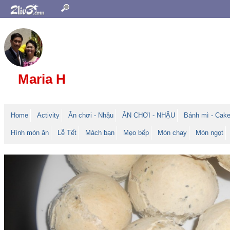
Maria H
Home
Activity
Ăn chơi - Nhậu
ĂN CHƠI - NHẬU
Bánh mì - Cak
Hình món ăn
Lễ Tết
Mách bạn
Mẹo bếp
Món chay
Món ngọt