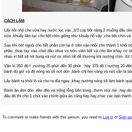
CÁCH LÀM
:
Lấy nồi nhỏ cho sữa hay nước lọc vào ,2/3 cup bột năng,2 muỗng dầu oli
vừa ,khuấy liên tục cho bột chín giống như khuấy hồ vậy ,cho bột chín và t
Sau khi bột nguội cho hết phần còn lại ở trên vào nhồi cho thành 1 khối b
phần ,thoa tay vào chút dầu olive vo tròn viên bột và cho lên khay có 
nhau vì bột sẽ nở bung và nứt ra ,nhìn rất dễ thương khi nướng chín .Xịt 
Vặn lò 350 độ f ,nướng 25 phút đến 30 phút , hay 375 độ f nướng 20 đế
bánh đủ giờ và độ nóng nó sẽ nứt dòn ,bánh chỉ hơi vàng và nứt vằn là bá
Lấy bánh ra khỏi lò và cho ra dĩa ngay ,khay nướng nóng sẽ làm bánh quá
Bánh ăn dòn dòn ,dẽo dẽo và trống rỗng bên trong ,thơm mùi mè ,hay dừa
đậu đỏ thì cho 1 chút vào chính giữa ăn cũng hay hay,chúc các bạn thành
To comment or make friends with this person, you need to
Log in
or
Sign up