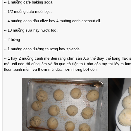
-- 1 muỗng cafe baking soda.
-- 1/2 muỗng cafe muối bột .
-- 4 muỗng canh dầu olive hay 4 muỗng canh coconut oil.
-- 10 muỗng sữa hay nước lọc .
-- 2 trứng .
-- 1 muỗng canh đường thường hay splenda .
-- 1 hay 2 muỗng canh mè đen rang chín sẳn .Có thể thay thế bằng flax 
mè, cái nào tôi cũng làm và ăn qua cả tiện thứ nào gần tay thì lấy ra là
flour ,bánh mềm và thơm mùi dừa hơn nhưng bớt dòn.