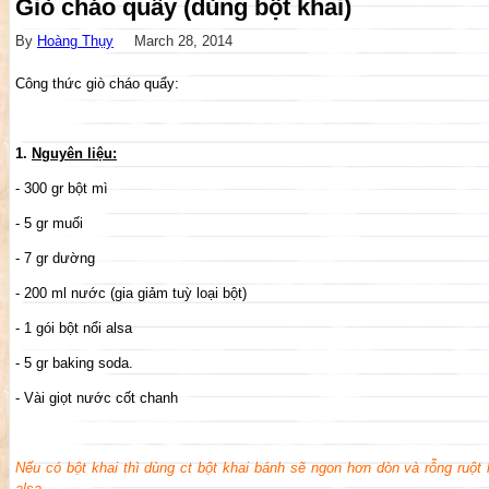
Giò cháo quẩy (dùng bột khai)
By
Hoàng Thụy
March 28, 2014
Công thức giò cháo quẩy:
1.
Nguyên liệu:
- 300 gr bột mì
- 5 gr muối
- 7 gr dường
- 200 ml nước (gia giảm tuỳ loại bột)
- 1 gói bột nổi alsa
- 5 gr baking soda.
- Vài giọt nước cốt chanh
Nếu có bột khai thì dùng ct bột khai bánh sẽ ngon hơn dòn và rỗng ruột h
alsa