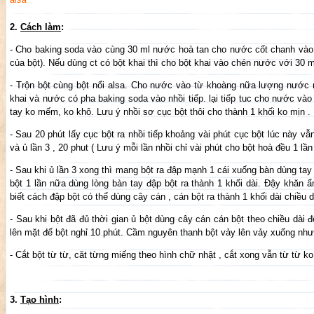
2.
Cách làm
:
- Cho baking soda vào cùng 30 ml nước hoà tan cho nước cốt chanh vào 
của bột). Nếu dùng ct có bột khai thì cho bột khai vào chén nước với 30 
- Trộn bột cùng bột nổi alsa. Cho nước vào từ khoàng nữa lượng nước 
khai và nước có pha baking soda vào nhồi tiếp. lại tiếp tuc cho nước vào 
tay ko mếm, ko khô. Lưu ý nhồi sơ cục bột thôi cho thành 1 khối ko mịn . 
- Sau 20 phút lấy cục bột ra nhồi tiếp khoảng vài phút cục bột lúc này vẫ
và ủ lần 3 , 20 phut ( Lưu ý mỗi lần nhồi chỉ vài phút cho bột hoà đều 1 lầ
- Sau khi ủ lần 3 xong thì mang bột ra đập mạnh 1 cái xuống bàn dùng tay
bột 1 lần nữa dùng lòng bàn tay đập bột ra thành 1 khối dài. Đậy khăn ẩm
biết cách đập bột có thể dùng cây cán , cán bột ra thành 1 khối dài chiều
- Sau khi bột đã đủ thời gian ủ bột dùng cây cán cán bột theo chiều dài đ
lên mặt để bột nghỉ 10 phút. Cầm nguyên thanh bột vảy lên vảy xuống nhưn
- Cắt bột từ từ, căt từng miếng theo hình chữ nhật , cắt xong vẫn từ từ ko
3.
Tạo hình
: