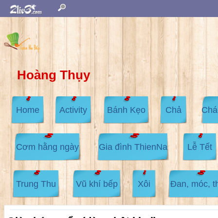
Hoàng Thụy
Home
Activity
Bánh Kẹo
Chả
Chá
Cơm hằng ngày
Gia đình ThienNa
Lễ Tết
Trung Thu
Vũ khí bếp
Xôi
Đan, móc, t