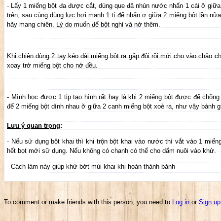
- Lấy 1 miếng bột đa được cắt, dùng que đã nhún nước nhấn 1 cái ỡ giữa 
trên, sau cùng dùng lực hơi mạnh 1 tí để nhấn ơ giữa 2 miếng bột lần nữa
hãy mang chiên. Lý do muốn để bột nghỉ và nở thêm.
Khi chiên dùng 2 tay kéo dài miếng bột ra gấp đôi rồi mới cho vào chảo ch
xoay trở miếng bột cho nở đều.
- Mình học được 1 tip tạo hình rất hay là khi 2 miếng bột được để chồn
để 2 miếng bột dính nhau ỡ giữa 2 canh miếng bột xoẻ ra, như vậy bánh g
Lưu ý quan trọng
:
- Nếu sử dụng bột khai thì khi trộn bột khai vào nước thì vắt vào 1 miế
hết bọt mới sữ dụng. Nếu không có chanh có thể cho dấm nuôi vào khử.
- Cách làm này giúp khử bớt mùi khai khi hoàn thành bánh
To comment or make friends with this person, you need to
Log in
or
Sign up