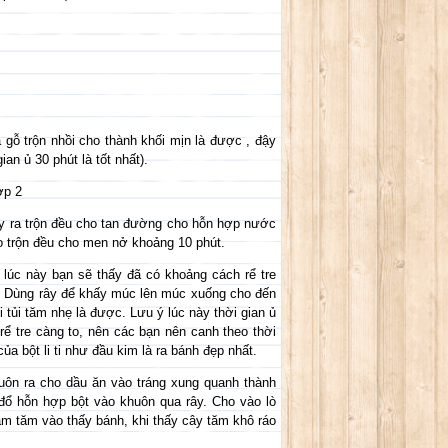
 gỗ trộn nhồi cho thành khối mịn là được , đậy
ian ủ 30 phút là tốt nhất).
ợp 2
y ra trộn đều cho tan đường cho hỗn hợp nước
o trộn đều cho men nở khoảng 10 phút.
 lúc này bạn sẽ thấy đã có khoảng cách rể tre
 . Dùng rây để khấy múc lên múc xuống cho đến
 tủi tăm nhẹ là được. Lưu ý lúc này thời gian ủ
c rể tre càng to, nên các bạn nên canh theo thời
ủa bột li ti như đầu kim là ra bánh đẹp nhất.
huôn ra cho dầu ăn vào tráng xung quanh thành
 đổ hỗn hợp bột vào khuôn qua rây. Cho vào lò
m tăm vào thấy bánh, khi thấy cây tăm khô ráo