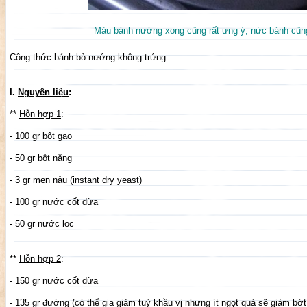
Màu bánh nướng xong cũng rất ưng ý, nức bánh cũn
Công thức bánh bò nướng không trứng:
I.
Nguyên liệu
:
**
Hỗn hợp 1
:
- 100 gr bột gạo
- 50 gr bột năng
- 3 gr men nâu (instant dry yeast)
- 100 gr nước cốt dừa
- 50 gr nước lọc
**
Hỗn hợp 2
:
- 150 gr nước cốt dừa
- 135 gr đường (có thể gia giảm tuỳ khầu vị nhưng ít ngọt quá sẽ giảm bớt 