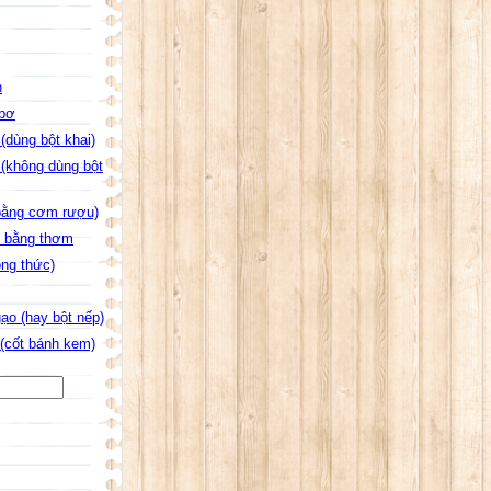
n
 bơ
(dùng bột khai)
 (không dùng bột
bằng cơm rượu)
m bằng thơm
ông thức)
ạo (hay bột nếp)
(cốt bánh kem)