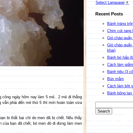
Select Language
▼
Recent Posts
Bánh tráng trộ
Chim cút rang
Giò cháo quẩy 
Giò cháo quẩy
khai)
Bánh bò hấp (
Cách làm giấ
Bánh tiêu (3 c
Bún mắm
Cách làm bột g
Bánh bông lan 
g công ngày hôm nay làm 5 mẻ.. 2 mẻ đi thẳng
ng vẫn phải đến mẻ thứ 5 thì mới hoàn toàn vừa
bạn bi thất bại chỉ do men đã bị chết. Nếu thấy
men của bạn đã chết, bỏ men đó đi đừng làm men