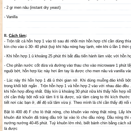
- 2 gr men nâu (instant dry yeast)
- Vanilla
II.
Cách làm
:
- Trộn tất cả hỗn hợp 1 vào tô sau đó nhồi mịn hỗn hợp chỉ cần dùng thìa
kín cho vào ủ 30- 40 phút (tuỳ khí hậu nóng hay lạnh, nên khi ủ lần 1 thời g
- Khi hỗn hợp 1 ủ khoảng 25 phút thì bắt đầu tiến hành làm việc với hỗn h
- Cho phần nước cốt dừa và đường vào thau cho vào microware 1 phút lấ
nguội bớt, hỗn hợp lúc này hơi ấm tay là được cho men nâu và vanilla và
- Lúc này thì hỗn hợp 1 đã ủ thời gian nở. Khi dùng muỗng đảo khối bột
trong khối bột ngắn . Trộn hỗn hợp 1 và hỗn hợp 2 vào với nhau đảo đều
khi hỗn hợp đồng nhất. Đậy kín ủ khoảng 30 phút nữa khi thấy hỗn hợp nỗi
chỉ cần thấy bột nổi sủi tăm li ti là được, sủi tăm càng to thì kích thướ
tiết nơi các bạn ở, để độ sũi tăm vừa ý. Theo mình là chỉ cần thấy độ nổi c
Bật lò 400 độ F cho lò thật nóng, cho khuôn vào nóng thật nóng. Lấy k
khuôn đút khuôn đã tráng dầu trở lại vào lò cho dầu nóng. Dầu nóng thì
nướng nướng 40-45 phút. Tuỳ khuôn lớn nhỏ, biết bánh chin bằng cách xă
là được