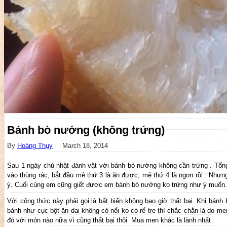
Bánh bò nướng (không trứng)
By
Hoàng Thụy
March 18, 2014
Sau 1 ngày chủ nhật đánh vật với bánh bò nướng không cần trứng . Tổn
vào thùng rác, bắt đầu mẻ thứ 3 là ăn được, mẻ thứ 4 là ngon rồi . Như
ý. Cuối cùng em cũng giết được em bánh bò nướng ko trứng như ý muốn.
Với công thức này phải gọi là bất biến không bao giờ thất bại. Khi bánh 
bánh như cục bột ăn dai không có nổi ko có rể tre thì chắc chắn là do 
đó với món nào nữa vì cũng thất bại thôi
Mua men khác là lành nhất