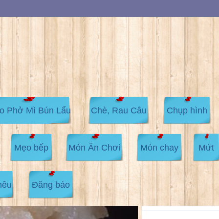
o Phở Mì Bún Lẩu
Chè, Rau Câu
Chụp hình
Mẹo bếp
Món Ăn Chơi
Món chay
Mứt
hêu
Đăng báo