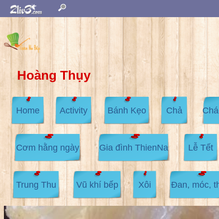
Hoàng Thụy
Home
Activity
Bánh Kẹo
Chả
Chá
Cơm hằng ngày
Gia đình ThienNa
Lễ Tết
Trung Thu
Vũ khí bếp
Xôi
Đan, móc, t