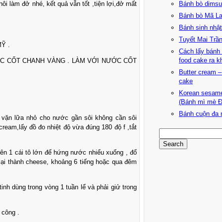
Bánh bò dimsu
ôi làm đở nhé, kết quả vẫn tốt ,tiện lợi,đở mất
Bánh bò Mã La
Bánh sinh nhật
Tuyết Mai Trần 
Ỹ .
Cách lấy bánh 
food cake ra k
ỚC CỐT CHANH VÀNG . LÀM VỚI NƯỚC CỐT
Butter cream –
cake
Korean sesame
(Bánh mì mè Đ
Bánh cuộn đa 
ồi vặn lữa nhỏ cho nước gần sôi không cần sôi
ream,lấy đồ đo nhiệt độ vừa đúng 180 độ f ,tắt
 trên 1 cái tô lớn để hứng nước nhiểu xuống , đổ
 lại thành cheese, khoảng 6 tiếng hoặc qua đêm
inh dùng trong vòng 1 tuần lể và phải giử trong
 công .