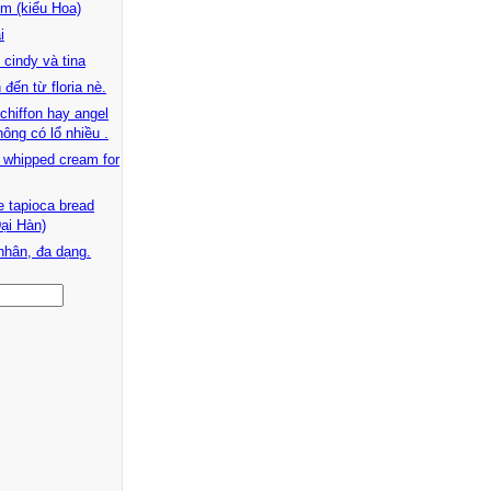
m (kiểu Hoa)
i
 cindy và tina
đến từ floria nè.
chiffon hay angel
hông có lổ nhiều .
 whipped cream for
 tapioca bread
ại Hàn)
nhân, đa dạng.