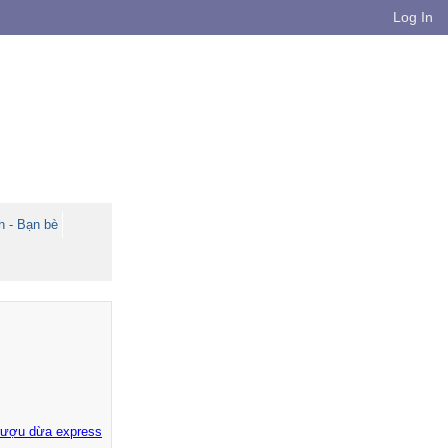
Log In
h - Bạn bè
rượu dừa express