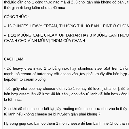
thôi,lúc cần cho 1 công thức nào mà đi 2 ,3 chợ gần nhà không có bán , th
thời gian đi lùng kiếm cho ra để mua .
CÔNG THỨC :
-- 16 OUNCES HEAVY CREAM, THƯỜNG THÌ HỌ BÁN 1 PINT Ở CHỢ M
-- 1 1/2 MUỖNG CAFE CREAM OF TARTAR HAY 3 MUỖNG CANH NƯ
CHANH CHO MÌNH MÙI VỊ THƠM CỦA CHANH .
CÁCH LÀM :
- Đổ heavy cream vào 1 tô bằng inox hay stainless steel ,đặt trên 1 n
mạnh ,bỏ cream of tartar hay cốt chanh vào ,tay phải khuấy đều hổn hợp c
bếp,đem tô cream xuống.
- Lót giấy nhà bếp hay cheese cloth vào 1 rổ hay đồ lượt [ strainer ], để
hổn hợp cream lên đồ lượt đã lót sẳn , cho vào tủ lạnh để hổn hợp đông
là tốt nhất.
Sau khi đã cho cheese kết lại ,lấy muỗng múc cheese ra cho vào lọ thủy t
tủ lạnh nếu không cheese sẽ bị hư,đơn giản phải không ?
Hy vọng giúp các bạn có thêm 1 món cheese để làm bánh nhé.Chúc thành