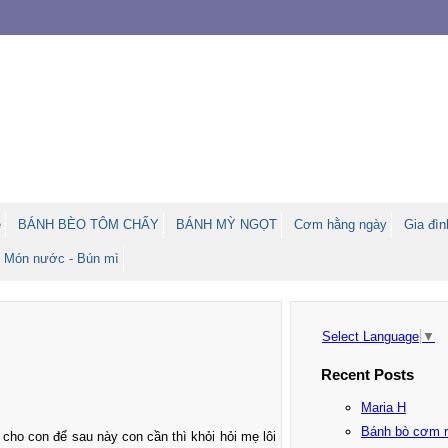
e
BÁNH BÈO TÔM CHẤY
BÁNH MỲ NGỌT
Cơm hằng ngày
Gia đìn
Món nước - Bún mì
Select Language
▼
Recent Posts
Maria H
Bánh bò cơm 
cho con để sau này con cần thì khỏi hỏi mẹ lôi