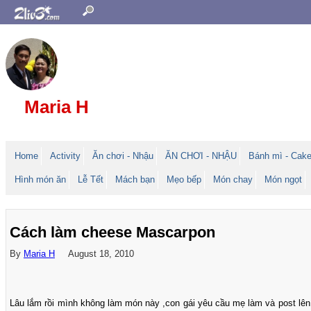
Maria H
Home
Activity
Ăn chơi - Nhậu
ĂN CHƠI - NHẬU
Bánh mì - Cak
Hình món ăn
Lễ Tết
Mách bạn
Mẹo bếp
Món chay
Món ngọt
Cách làm cheese Mascarpon
By
Maria H
August 18, 2010
Lâu lắm rồi mình không làm món này ,con gái yêu cầu mẹ làm và post lên 